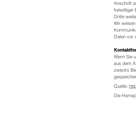
Anschrift o
freiwillig
Dritte wei
Wir weisen 
Kommunikat
Daten vor d
Kontaktfo
Wenn Sie u
aus dem An
zwecks Bea
gespeichert
Quelle:
htt
Die Homepag