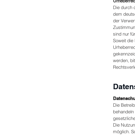
Urheberrec
Die durch d
dem deutsc
der Verwer
Zustimmung
sind nur fü
Soweit die 
Urheberrech
gekennzeic
werden, bi
Rechtsverl
Daten
Datenschu
Die Betrei
behandeln 
gesetzlich
Die Nutzun
möglich. S