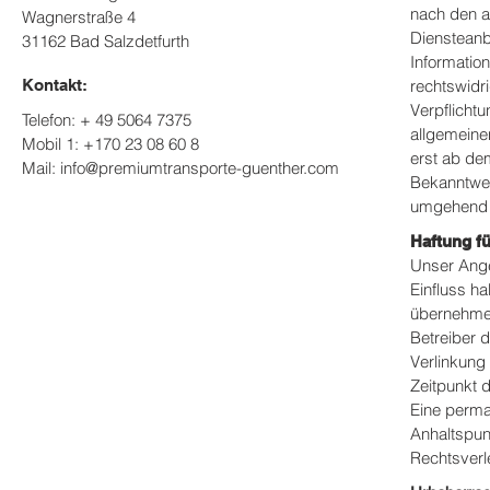
nach den a
Wagnerstraße 4
Diensteanbi
31162 Bad Salzdetfurth
Informatio
Kontakt:
rechtswidri
Verpflicht
Telefon: + 49 5064 7375
allgemeine
Mobil 1: +170 23 08 60 8
erst ab de
Mail:
info@premiumtransporte-guenther.com
Bekanntwer
umgehend 
Haftung fü
Unser Angeb
Einfluss h
übernehmen.
Betreiber d
Verlinkung
Zeitpunkt d
Eine perman
Anhaltspun
Rechtsverl